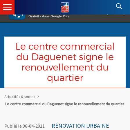
×
Angers.fr : Retour à l'accueil
AF
Vivre à Angers
VOIR
Ville d'Angers
Gratuit - dans Google Play
Le centre commercial
du Daguenet signe le
renouvellement du
quartier
Actualités & sorties
Le centre commercial du Daguenet signe le renouvellement du quartier
RÉNOVATION URBAINE
Publié le 06-04-2011