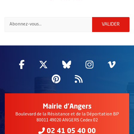
Pour vous inscrire à la lettre d'information de la ville d'Angers
ENVOY
VALIDER
60575
Facebook
, Ouvre une nouvelle fenêtre
Twitter
, Ouvre une nouvelle fe
Bluesky
, Ouvre une nouv
Instagram
, Ouvre un
Vime
, Ouv
Pinterest
, Ouvre une nouvell
Flux RSS
Mairie d'Angers
Boulevard de la Résistance et de la Déportation BP
80011 49020 ANGERS Cedex 02
02 41 05 40 00