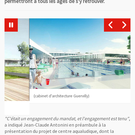
permettront à tous les âges de s'y retrouver.
Vue agrandie de l'image
Vu
, Ouvre une nouvelle fenêtre
(cabinet d'architecture Guervilly)
, 
de l'image
"C'était un engagement du mandat, et l'engagement est tenu"
,
a indiqué Jean-Claude Antonini en préambule à la
présentation du projet de centre aqualudique, dont la