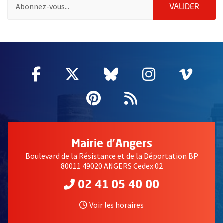
Pour vous inscrire à la lettre d'information de la ville d'Angers
ENVOY
VALIDER
60571
Facebook
, Ouvre une nouvelle fenêtre
Twitter
, Ouvre une nouvelle fe
Bluesky
, Ouvre une nouv
Instagram
, Ouvre un
Vime
, Ouv
Pinterest
, Ouvre une nouvell
Flux RSS
Mairie d'Angers
Boulevard de la Résistance et de la Déportation BP
80011 49020 ANGERS Cedex 02
02 41 05 40 00
Voir les horaires