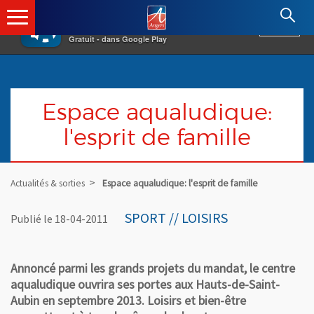
×
Angers.fr : Retour à l'accueil
AF
Vivre à Angers
VOIR
Ville d'Angers
Gratuit - dans Google Play
Espace aqualudique:
l'esprit de famille
Actualités & sorties
Espace aqualudique: l'esprit de famille
SPORT // LOISIRS
Publié le 18-04-2011
Annoncé parmi les grands projets du mandat, le centre
aqualudique ouvrira ses portes aux Hauts-de-Saint-
Aubin en septembre 2013. Loisirs et bien-être