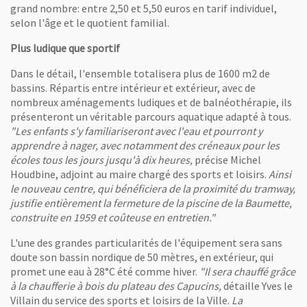
hitecture Guervilly)
grand nombre: entre 2,50 et 5,50 euros en tarif individuel,
selon l'âge et le quotient familial.
de l'image
Plus ludique que sportif
Dans le détail, l'ensemble totalisera plus de 1600 m2 de
bassins. Répartis entre intérieur et extérieur, avec de
nombreux aménagements ludiques et de balnéothérapie, ils
présenteront un véritable parcours aquatique adapté à tous.
ouvelle fenêtre
"Les enfants s'y familiariseront avec l'eau et pourront y
hitecture Guervilly)
apprendre à nager, avec notamment des créneaux pour les
écoles tous les jours jusqu'à dix heures,
précise Michel
Houdbine, adjoint au maire chargé des sports et loisirs.
Ainsi
le nouveau centre, qui bénéficiera de la proximité du tramway,
justifie entièrement la fermeture de la piscine de la Baumette,
construite en 1959 et coûteuse en entretien."
L'une des grandes particularités de l'équipement sera sans
doute son bassin nordique de 50 mètres, en extérieur, qui
promet une eau à 28°C été comme hiver.
"Il sera chauffé grâce
à la chaufferie à bois du plateau des Capucins,
détaille Yves le
Villain du service des sports et loisirs de la Ville.
La