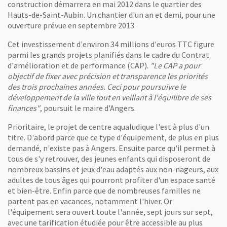
construction démarrera en mai 2012 dans le quartier des
Hauts-de-Saint-Aubin. Un chantier d'un an et demi, pour une
ouverture prévue en septembre 2013.
ouvelle fenêtre
hitecture Guervilly)
Cet investissement d'environ 34 millions d'euros TTC figure
parmi les grands projets planifiés dans le cadre du Contrat
de l'image
d'amélioration et de performance (CAP).
"Le CAP a pour
objectif de fixer avec précision et transparence les priorités
des trois prochaines années. Ceci pour poursuivre le
développement de la ville tout en veillant à l'équilibre de ses
finances"
, poursuit le maire d'Angers.
Prioritaire, le projet de centre aqualudique l'est à plus d'un
ouvelle fenêtre
titre. D'abord parce que ce type d'équipement, de plus en plus
hitecture Guervilly)
demandé, n'existe pas à Angers. Ensuite parce qu'il permet à
tous de s'y retrouver, des jeunes enfants qui disposeront de
de l'image
nombreux bassins et jeux d'eau adaptés aux non-nageurs, aux
adultes de tous âges qui pourront profiter d'un espace santé
et bien-être. Enfin parce que de nombreuses familles ne
partent pas en vacances, notamment l'hiver. Or
l'équipement sera ouvert toute l'année, sept jours sur sept,
ouvelle fenêtre
avec une tarification étudiée pour être accessible au plus