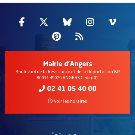
Facebook
, Ouvre une nouvelle fenêtre
Twitter
, Ouvre une nouvelle fe
Bluesky
, Ouvre une nouv
Instagram
, Ouvre un
Vime
, Ouv
Pinterest
, Ouvre une nouvell
Flux RSS
Mairie d'Angers
Boulevard de la Résistance et de la Déportation BP
80011 49020 ANGERS Cedex 02
02 41 05 40 00
Voir les horaires
, Ouvre une nouvelle fe