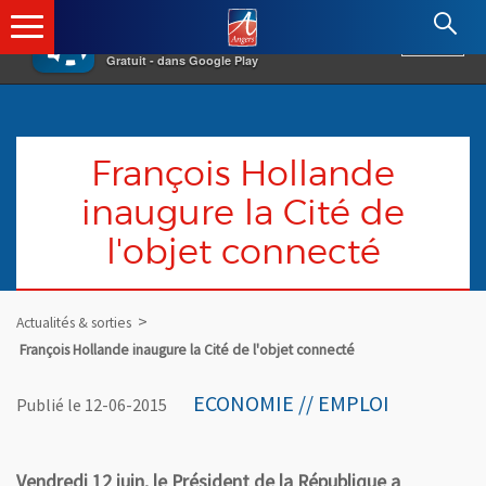
×
Angers.fr : Retour à l'accueil
AF
Vivre à Angers
VOIR
Ville d'Angers
Gratuit - dans Google Play
François Hollande
inaugure la Cité de
l'objet connecté
Actualités & sorties
François Hollande inaugure la Cité de l'objet connecté
ECONOMIE // EMPLOI
Publié le 12-06-2015
Vendredi 12 juin, le Président de la République a