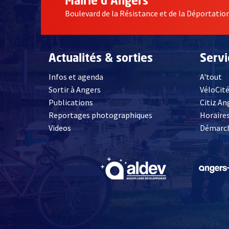
Mairie d'Angers
Boulevard de la Résistance et de la Déportati
Actualités & sorties
Serv
Infos et agenda
A'tout
Sortir à Angers
VéloCit
Publications
Citiz An
Reportages photographiques
Horaires
, Ouvre une nouvelle fenêtre
Videos
Démarch
, Ouvre une nouve