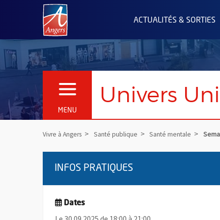
Angers.fr : Retour à l'accueil
ACTUALITÉS & SORTIES
Univers Uni
OUVRIR LE MENU
MENU
Vivre à Angers
Santé publique
Santé mentale
Semai
INFOS PRATIQUES
Dates
Le 30.09.2025 de 18:00 à 21:00