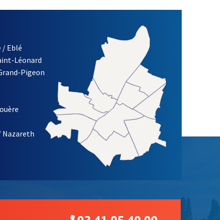
 / Eblé
Saint-Léonard
 Grand-Pigeon
ETTRE D'INFORMATION DE LA VILLE D'ANGERS
louère
/ Nazareth