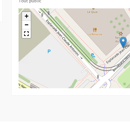
Tout public
+
−