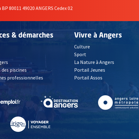
on BP 80011 49020 ANGERS Cedex 02
ices & démarches
Vivre à Angers
Culture
é
Sport
, Ouvre une nouvelle fenêtre
gers
La Nature à Angers
 des piscines
Portail Jeunes
es professionnelles
Portail Assos
lle fenêtre
, Ouvre une nouvelle fenêtre
, Ouvre une nouvelle fenêtre
, Ouvre une nouvelle fenêtre