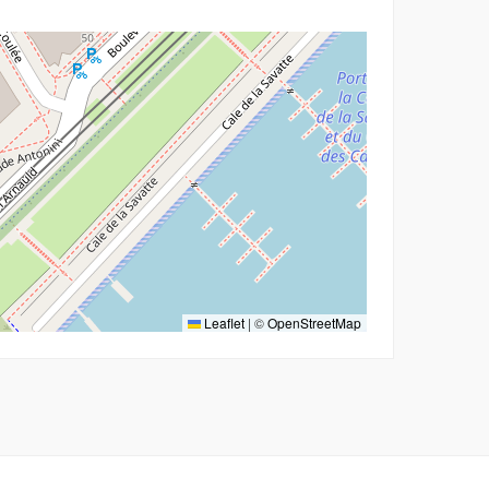
Leaflet
|
©
OpenStreetMap