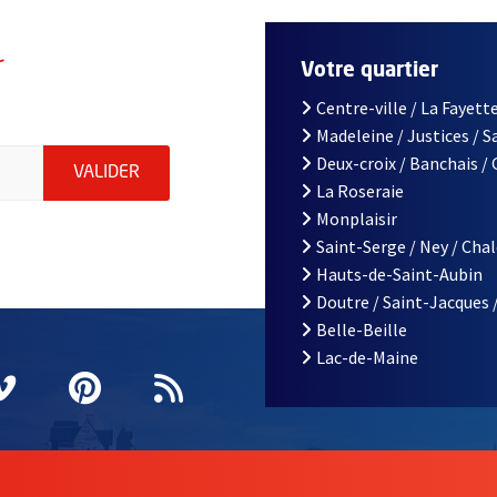
r
Votre quartier
Centre-ville / La Fayette
Madeleine / Justices / 
le d'Angers, indiquez votre email (champ obligatoire)
Deux-croix / Banchais /
ENVOYER MA DEMANDE D'INSCRIPTION À LA L
VALIDER
La Roseraie
Monplaisir
Saint-Serge / Ney / Cha
Hauts-de-Saint-Aubin
Doutre / Saint-Jacques 
Belle-Beille
Lac-de-Maine
nêtre
elle fenêtre
e nouvelle fenêtre
agram
vre une nouvelle fenêtre
Vimeo
, Ouvre une nouvelle fenêtre
Pinterest
, Ouvre une nouvelle fenêtre
Flux RSS