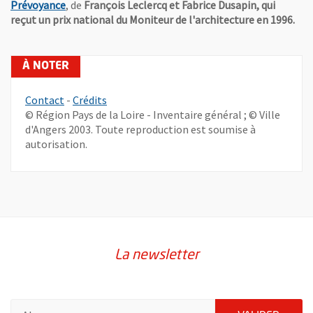
, Ouvre une nouvelle fenêtre
Prévoyance
, de
François Leclercq et Fabrice Dusapin, qui
reçut un prix national du Moniteur de l'architecture en 1996.
, Ouvre une nouvelle fenêtre
Contact
-
Crédits
© Région Pays de la Loire - Inventaire général ; © Ville
d'Angers 2003. Toute reproduction est soumise à
autorisation.
La newsletter
Pour vous inscrire à la lettre d'information de la ville d'Angers