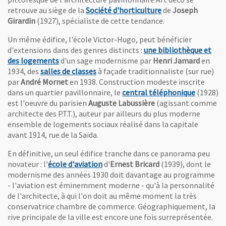
, Ouvre une nouvel
retrouve au siège de la
Société d'horticulture
de
Joseph
Girardin
(1927), spécialiste de cette tendance.
Un même édifice, l'école Victor-Hugo, peut bénéficier
d'extensions dans des genres distincts :
une bibliothèque et
, Ouvre une nouvelle fenêtre
des logements
d'un sage modernisme par
Henri Jamard
en
, Ouvre une nouvelle fenêtre
1934, des
salles de classes
à façade traditionnaliste (sur rue)
par
André Mornet
en 1938. Construction modeste inscrite
, Ouvre u
dans un quartier pavillonnaire, le
central téléphonique
(1928)
est l'oeuvre du parisien
Auguste Labussière
(agissant comme
architecte des P.T.T.), auteur par ailleurs du plus moderne
ensemble de logements sociaux réalisé dans la capitale
avant 1914, rue de la Saïda.
En définitive, un seul édifice tranche dans ce panorama peu
, Ouvre une nouvelle fenêtre
novateur : l'
école d'aviation
d'
Ernest Bricard
(1939), dont le
modernisme des années 1930 doit davantage au programme
- l'aviation est éminemment moderne - qu'à la personnalité
de l'architecte, à qui l'on doit au même moment la très
conservatrice chambre de commerce. Géographiquement, la
rive principale de la ville est encore une fois surreprésentée.