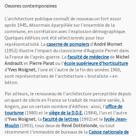
Oeuvres contemporaines
L'architecture publique connaît de nouveau un fort essor
après 1945, désormais éparpillée sur l'ensemble de la
commune, en corrélation avec l'explosion démographique.
Quelques édifices ont été sélectionnés pour leur
, Ouvre une nouvelle f
représentativité. La
caserne de pompiers
d'
André Mornet
(1952) illustre l'impact du classicisme d'Auguste Perret dans
, Ouvre une n
la France de l'après-guerre. La
faculté de médecine
de
Michel
, O
Andrault
et
Pierre Parat
ou l'
école supérieure d'horticulture
d'
Yves Moignet
, l'une et l'autre de la fin des années 1960,
sont représentatives de l'architecture « brutaliste » en
béton.
Par ailleurs, le renouveau de l'architecture perceptible depuis
un quart de siècle en France se traduit de manière variée, à
Angers, par un certain nombre d'édifices : ainsi, l'
office de
, Ouvre une nouvelle fenêtre
, Ouvre une nouvelle fenê
tourisme
(1980) et le
siège de la D.D.E.
(1984), l'un et l'autre
, Ouvre une nouvelle fenêtr
d'
Yves Moignet
, la
faculté de lettres
(1992) et le
lycée Jean-
, Ouvre une nouvelle fenêtre
Moulin
(1993), tous deux de
René Dottelonde
, ou tout
récemment l'immeuble de bureaux de la
Caisse nationale de