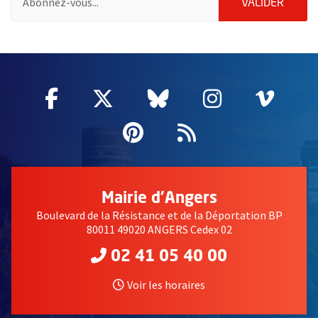
ENVOY
VALIDER
55457
Facebook
, Ouvre une nouvelle fenêtre
Twitter
, Ouvre une nouvelle fe
Bluesky
, Ouvre une nouv
Instagram
, Ouvre un
Vime
, Ouv
Pinterest
, Ouvre une nouvell
Flux RSS
Mairie d'Angers
Boulevard de la Résistance et de la Déportation BP
80011 49020 ANGERS Cedex 02
02 41 05 40 00
Voir les horaires