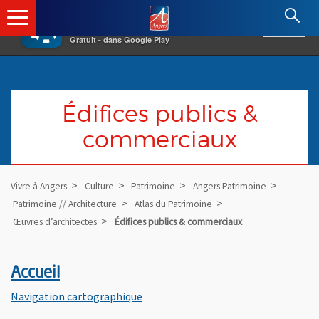
×
Angers.fr : Retour à l'accueil
AF
Vivre à Angers
VOIR
Ville d'Angers
Gratuit - dans Google Play
Édifices publics &
commerciaux
Vivre à Angers
Culture
Patrimoine
Angers Patrimoine
Patrimoine // Architecture
Atlas du Patrimoine
Œuvres d’architectes
Édifices publics & commerciaux
Accueil
, Ouvre une nouvelle fenêtre
Navigation cartographique