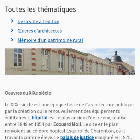
Toutes les thématiques
De la ville à l'édifice
Œuvres d’architectes
Mémoire d'un patrimoine rural
Oeuvres du XIXe siècle
Le XIXe siècle est une époque faste de l'architecture publique
par la création ou le renouvellement des équipements
, Ouvre une nouvelle fenêtre
édilitaires. L'
hôpital
est le plus ancien d'entre eux, réalisé
entre 1849 et 1854 par
Edouard Moll.
Le site et le plan
renvoient au célèbre hôpital Esquirol de Charenton, où il
, Ouvre une nouvelle 
travailla comme élève. Le
palais de justice
inauguré en 1875,