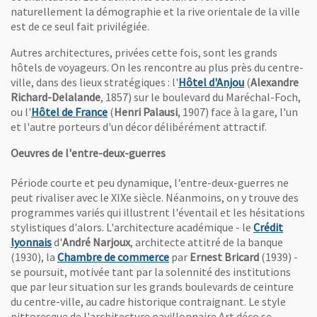
naturellement la démographie et la rive orientale de la ville
est de ce seul fait privilégiée.
Autres architectures, privées cette fois, sont les grands
hôtels de voyageurs. On les rencontre au plus près du centre-
, Ouvre une nou
ville, dans des lieux stratégiques : l'
Hôtel d'Anjou
(
Alexandre
Richard-Delalande
, 1857) sur le boulevard du Maréchal-Foch,
, Ouvre une nouvelle fenêtre
ou l'
Hôtel de France
(
Henri Palausi
, 1907) face à la gare, l'un
et l'autre porteurs d'un décor délibérément attractif.
Oeuvres de l'entre-deux-guerres
Période courte et peu dynamique, l'entre-deux-guerres ne
peut rivaliser avec le XIXe siècle. Néanmoins, on y trouve des
programmes variés qui illustrent l'éventail et les hésitations
stylistiques d'alors. L'architecture académique - le
Crédit
, Ouvre une nouvelle fenêtre
lyonnais
d'
André Narjoux
, architecte attitré de la banque
, Ouvre une nouvelle fenêtre
(1930), la
Chambre de commerce
par
Ernest Bricard
(1939) -
se poursuit, motivée tant par la solennité des institutions
que par leur situation sur les grands boulevards de ceinture
du centre-ville, au cadre historique contraignant. Le style
pittoresque de l'architecture pavillonnaire Art déco se