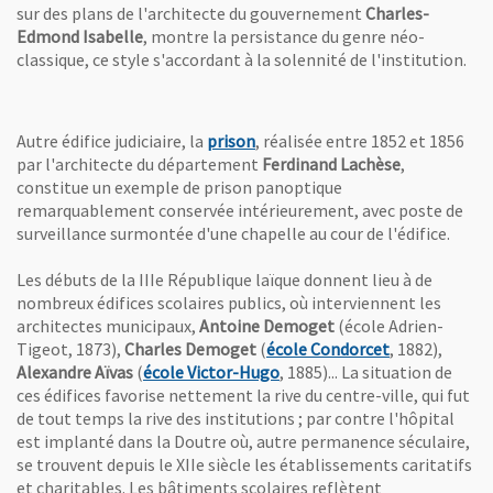
sur des plans de l'architecte du gouvernement
Charles-
Edmond Isabelle
, montre la persistance du genre néo-
classique, ce style s'accordant à la solennité de l'institution.
, Ouvre une nouvelle fenêtre
Autre édifice judiciaire, la
prison
, réalisée entre 1852 et 1856
par l'architecte du département
Ferdinand Lachèse
,
constitue un exemple de prison panoptique
remarquablement conservée intérieurement, avec poste de
surveillance surmontée d'une chapelle au cour de l'édifice.
Les débuts de la IIIe République laïque donnent lieu à de
nombreux édifices scolaires publics, où interviennent les
architectes municipaux,
Antoine Demoget
(école Adrien-
, Ouvre une n
Tigeot, 1873),
Charles Demoget
(
école Condorcet
, 1882),
, Ouvre une nouvelle fenêtre
Alexandre Aïvas
(
école Victor-Hugo
, 1885)... La situation de
ces édifices favorise nettement la rive du centre-ville, qui fut
de tout temps la rive des institutions ; par contre l'hôpital
est implanté dans la Doutre où, autre permanence séculaire,
se trouvent depuis le XIIe siècle les établissements caritatifs
et charitables. Les bâtiments scolaires reflètent