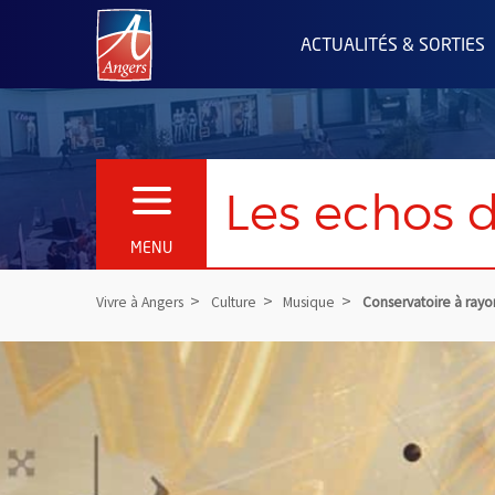
Angers.fr : Retour à l'accueil
ACTUALITÉS & SORTIES
Les echos d
OUVRIR LE MENU
MENU
Vivre à Angers
Culture
Musique
Conservatoire à ray