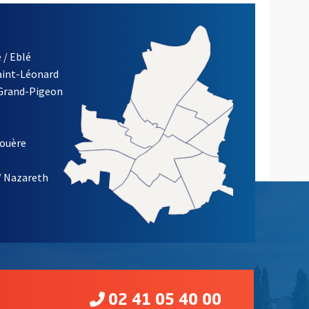
 / Eblé
Saint-Léonard
 Grand-Pigeon
ETTRE D'INFORMATION DE LA VILLE D'ANGERS
louère
/ Nazareth
02 41 05 40 00