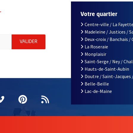
r
Votre quartier
Centre-ville / La Fayette
Madeleine / Justices / 
le d'Angers, indiquez votre email (champ obligatoire)
Deux-croix / Banchais /
ENVOYER MA DEMANDE D'INSCRIPTION À LA L
VALIDER
La Roseraie
Monplaisir
Saint-Serge / Ney / Cha
Hauts-de-Saint-Aubin
Doutre / Saint-Jacques 
Belle-Beille
Lac-de-Maine
nêtre
elle fenêtre
e nouvelle fenêtre
agram
vre une nouvelle fenêtre
Vimeo
, Ouvre une nouvelle fenêtre
Pinterest
, Ouvre une nouvelle fenêtre
Flux RSS