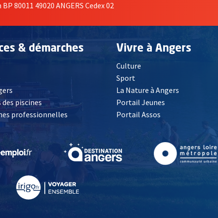
on BP 80011 49020 ANGERS Cedex 02
ices & démarches
Vivre à Angers
Culture
é
Sport
, Ouvre une nouvelle fenêtre
gers
La Nature à Angers
 des piscines
Portail Jeunes
es professionnelles
Portail Assos
lle fenêtre
, Ouvre une nouvelle fenêtre
, Ouvre une nouvelle fenêtre
, Ouvre une nouvelle fenêtre