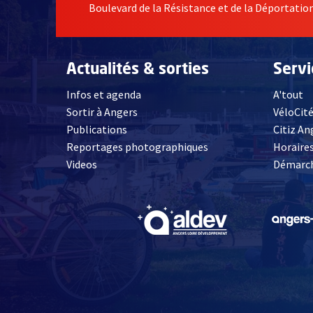
Boulevard de la Résistance et de la Déportati
Actualités & sorties
Serv
Infos et agenda
A'tout
Sortir à Angers
VéloCit
Publications
Citiz An
Reportages photographiques
Horaires
, Ouvre une nouvelle fenêtre
Videos
Démarch
, Ouvre une nouve