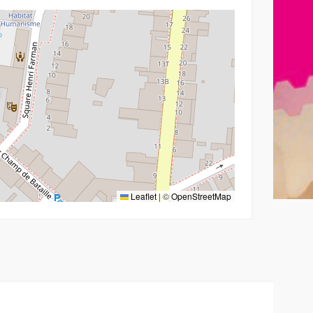
Leaflet
|
©
OpenStreetMap