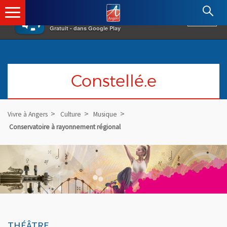
×
Angers.fr : Retour à l'accueil
AF
Vivre à Angers
VOIR
Ville d'Angers
Gratuit - dans Google Play
Constellé.e
Vivre à Angers
Culture
Musique
Conservatoire à rayonnement régional
THÉÂTRE