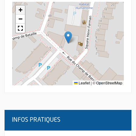
+
−
Leaflet
|
©
OpenStreetMap
INFOS PRATIQUES