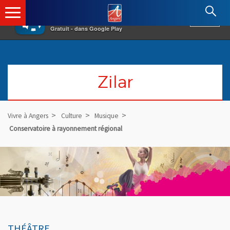
×
Angers.fr : Retour à l'accueil
AF
Vivre à Angers
VOIR
Ville d'Angers
Gratuit - dans Google Play
Zilar
Vivre à Angers
Culture
Musique
Conservatoire à rayonnement régional
THÉÂTRE