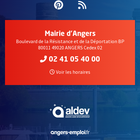
Pinterest
, Ouvre une nouvell
Flux RSS
Mairie d'Angers
Boulevard de la Résistance et de la Déportation BP
80011 49020 ANGERS Cedex 02
02 41 05 40 00
Voir les horaires
, Ouvre une nouvelle fe
, Ouvre une nouvelle fe