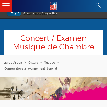
×
Angers.fr : Retour à l'accueil
AF
Vivre à Angers
VOIR
Ville d'Angers
Gratuit - dans Google Play
Concert / Examen
Musique de Chambre
Vivre à Angers
Culture
Musique
Conservatoire à rayonnement régional