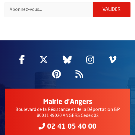
Pour vous inscrire à la lettre d'information de la ville d'Angers
ENVOY
VALIDER
55230
Facebook
, Ouvre une nouvelle fenêtre
Twitter
, Ouvre une nouvelle fe
Bluesky
, Ouvre une nouv
Instagram
, Ouvre un
Vime
, Ouv
Pinterest
, Ouvre une nouvell
Flux RSS
Mairie d'Angers
Boulevard de la Résistance et de la Déportation BP
80011 49020 ANGERS Cedex 02
02 41 05 40 00