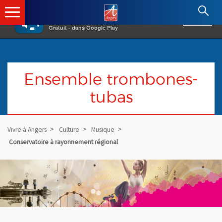
×
Angers.fr : Retour à l'accueil
AF
Vivre à Angers
VOIR
Ville d'Angers
Gratuit - dans Google Play
Ensemble trombones-
tubas
Vivre à Angers
Culture
Musique
Conservatoire à rayonnement régional