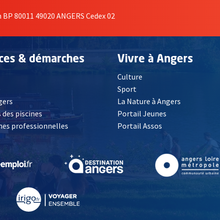
on BP 80011 49020 ANGERS Cedex 02
ices & démarches
Vivre à Angers
Culture
é
Sport
, Ouvre une nouvelle fenêtre
gers
La Nature à Angers
 des piscines
Portail Jeunes
es professionnelles
Portail Assos
lle fenêtre
, Ouvre une nouvelle fenêtre
, Ouvre une nouvelle fenêtre
, Ouvre une nouvelle fenêtre