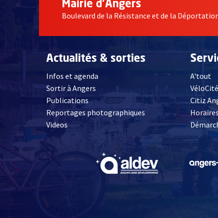
Mairie d'Angers
Boulevard de la Résistance et de la Déportati
Actualités & sorties
Serv
Infos et agenda
A'tout
Sortir à Angers
VéloCit
Publications
Citiz An
Reportages photographiques
Horaires
, Ouvre une nouvelle fenêtre
Videos
Démarch
, Ouvre une nouve