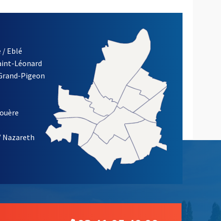
 / Eblé
Saint-Léonard
 Grand-Pigeon
ETTRE D'INFORMATION DE LA VILLE D'ANGERS
louère
/ Nazareth