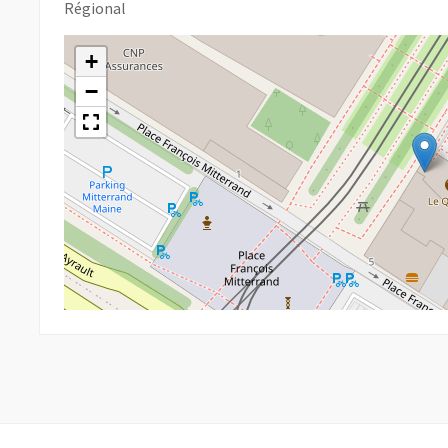
Régional
+
−