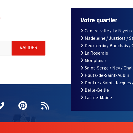
r
Votre quartier
Centre-ville / La Fayette
Madeleine / Justices / 
le d'Angers, indiquez votre email (champ obligatoire)
Deux-croix / Banchais /
ENVOYER MA DEMANDE D'INSCRIPTION À LA L
VALIDER
La Roseraie
Monplaisir
Saint-Serge / Ney / Cha
Hauts-de-Saint-Aubin
Doutre / Saint-Jacques 
Belle-Beille
Lac-de-Maine
nêtre
elle fenêtre
e nouvelle fenêtre
agram
vre une nouvelle fenêtre
Vimeo
, Ouvre une nouvelle fenêtre
Pinterest
, Ouvre une nouvelle fenêtre
Flux RSS