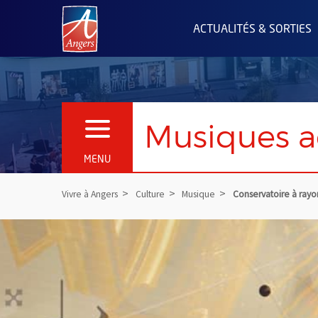
Angers.fr : Retour à l'accueil
ACTUALITÉS & SORTIES
Musiques a
OUVRIR LE MENU
MENU
Vivre à Angers
Culture
Musique
Conservatoire à ray