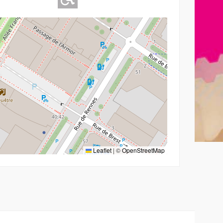
Leaflet
|
©
OpenStreetMap