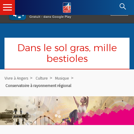
×
Angers.fr : Retour à l'accueil
AF
Vivre à Angers
VOIR
Ville d'Angers
Gratuit - dans Google Play
Dans le sol gras, mille
bestioles
Vivre à Angers
Culture
Musique
Conservatoire à rayonnement régional