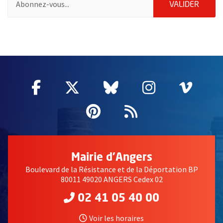
ENVOY
VALIDER
55230
Facebook
, Ouvre une nouvelle fenêtre
Twitter
, Ouvre une nouvelle fe
Bluesky
, Ouvre une nouv
Instagram
, Ouvre un
Vime
, Ouv
Pinterest
, Ouvre une nouvell
Flux RSS
Mairie d'Angers
Boulevard de la Résistance et de la Déportation BP
80011 49020 ANGERS Cedex 02
02 41 05 40 00
Voir les horaires