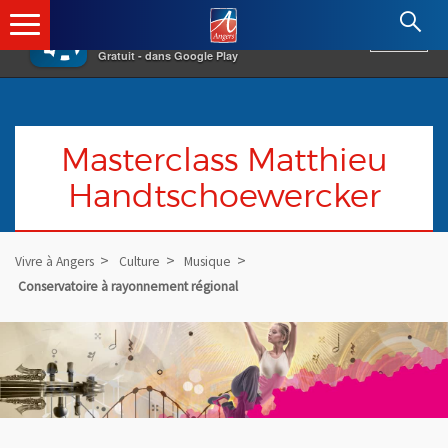
×
Angers.fr : Retour à l'accueil
AF
Vivre à Angers
VOIR
Ville d'Angers
Gratuit - dans Google Play
Masterclass Matthieu
Handtschoewercker
Vivre à Angers
Culture
Musique
Conservatoire à rayonnement régional