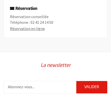
Réservation
Réservation conseillée
Téléphone : 02 41 24 14 50
, Ouvre une nouvelle fenêtre
Réservation en ligne
La newsletter
Pour vous inscrire à la lettre d'information de la ville d'Angers
ENVOY
VALIDER
55230