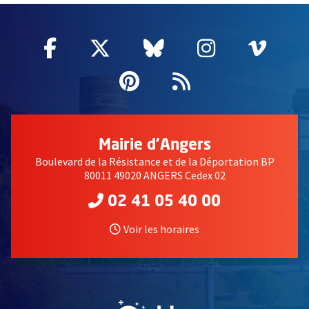
Facebook
, Ouvre une nouvelle fenêtre
Twitter
, Ouvre une nouvelle fe
Bluesky
, Ouvre une nouv
Instagram
, Ouvre un
Vime
, Ouv
Pinterest
, Ouvre une nouvell
Flux RSS
Mairie d'Angers
Boulevard de la Résistance et de la Déportation BP
80011 49020 ANGERS Cedex 02
02 41 05 40 00
Voir les horaires
, Ouvre une nouvelle fe