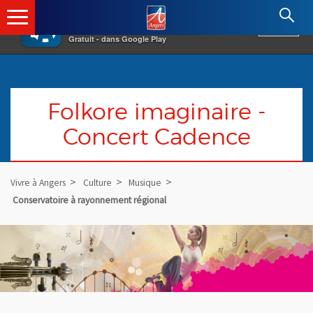
×
Angers.fr : Retour à l'accueil
AF
Vivre à Angers
VOIR
Ville d'Angers
Gratuit - dans Google Play
Folkore imaginaire -
Concert Cadence
Vivre à Angers
Culture
Musique
Conservatoire à rayonnement régional