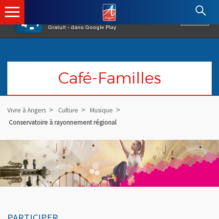
×
Angers.fr : Retour à l'accueil
AF
Vivre à Angers
VOIR
Ville d'Angers
Gratuit - dans Google Play
Café-Familles
Vivre à Angers
Culture
Musique
Conservatoire à rayonnement régional
PARTICIPER