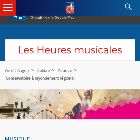
×
Angers.fr : Retour à l'accueil
AF
Vivre à Angers
VOIR
Ville d'Angers
Gratuit - dans Google Play
Les Heures musicales
Vivre à Angers
Culture
Musique
Conservatoire à rayonnement régional
MUSIQUE