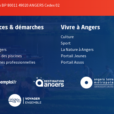
on BP 80011 49020 ANGERS Cedex 02
ices & démarches
Vivre à Angers
Culture
é
Sport
, Ouvre une nouvelle fenêtre
gers
La Nature à Angers
 des piscines
Portail Jeunes
es professionnelles
Portail Assos
lle fenêtre
, Ouvre une nouvelle fenêtre
, Ouvre une nouvelle fenêtre
, Ouvre une nouvelle fenêtre