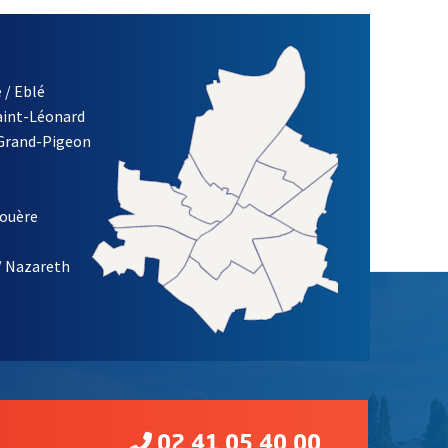
 / Eblé
Saint-Léonard
 Grand-Pigeon
ETTRE D'INFORMATION DE LA VILLE D'ANGERS
louère
/ Nazareth
02 41 05 40 00