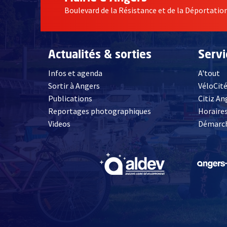
Boulevard de la Résistance et de la Déportati
Actualités & sorties
Serv
Infos et agenda
A'tout
Sortir à Angers
VéloCit
Publications
Citiz An
Reportages photographiques
Horaires
, Ouvre une nouvelle fenêtre
Videos
Démarch
, Ouvre une nouve