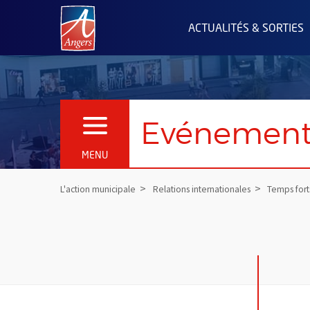
Angers.fr : Retour à l'accueil
ACTUALITÉS & SORTIES
Evénemen
OUVRIR LE MENU
MENU
L'action municipale
Relations internationales
Temps fort