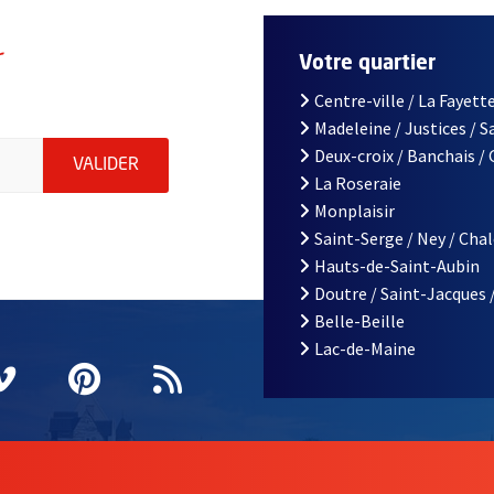
r
Votre quartier
Centre-ville / La Fayette
Madeleine / Justices / 
le d'Angers, indiquez votre email (champ obligatoire)
Deux-croix / Banchais /
ENVOYER MA DEMANDE D'INSCRIPTION À LA L
VALIDER
La Roseraie
Monplaisir
Saint-Serge / Ney / Cha
Hauts-de-Saint-Aubin
Doutre / Saint-Jacques 
Belle-Beille
Lac-de-Maine
nêtre
elle fenêtre
e nouvelle fenêtre
agram
vre une nouvelle fenêtre
Vimeo
, Ouvre une nouvelle fenêtre
Pinterest
, Ouvre une nouvelle fenêtre
Flux RSS