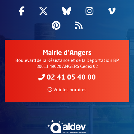
Facebook
, Ouvre une nouvelle fenêtre
Twitter
, Ouvre une nouvelle fe
Bluesky
, Ouvre une nouv
Instagram
, Ouvre un
Vime
, Ouv
Pinterest
, Ouvre une nouvell
Flux RSS
Mairie d'Angers
Boulevard de la Résistance et de la Déportation BP
80011 49020 ANGERS Cedex 02
02 41 05 40 00
Voir les horaires
, Ouvre une nouvelle fe