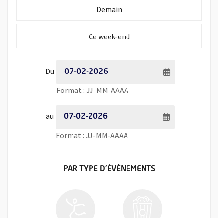
Initialiser la période de recherche à
Demain
Initialiser la période de recherche à
Ce week-end
Période de recherche - Date de début
Du
Saisie de date au format jour
Format : JJ-MM-AAAA
Période de recherche - Date de fin
au
Saisie de date au format jour
Format : JJ-MM-AAAA
FILTRER LES ÉVÉNEMENTS
PAR TYPE
D'ÉVÉNEMENTS