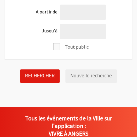
l'âge de
A partir de
l'âge de
Jusqu'à
Tout public
LANCER LA RECHERCHE DES ÉVÉNEM
Réinitialis
RECHERCHER
Nouvelle recherche
Tous les événements de la Ville sur
l'application :
VIVRE À ANGERS