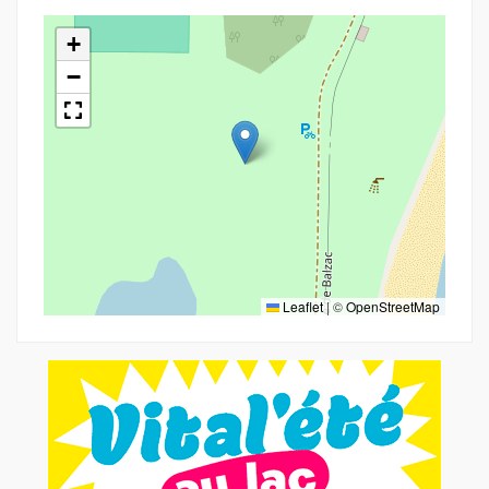
+
−
Leaflet
|
©
OpenStreetMap