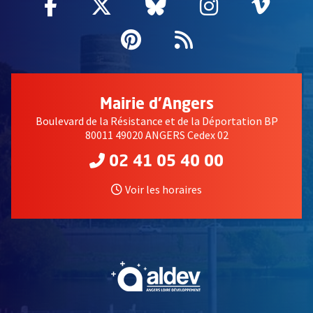
Facebook
, Ouvre une nouvelle fenêtre
Twitter
, Ouvre une nouvelle fe
Bluesky
, Ouvre une nouv
Instagram
, Ouvre un
Vime
, Ouv
Pinterest
, Ouvre une nouvell
Flux RSS
Mairie d'Angers
Boulevard de la Résistance et de la Déportation BP
80011 49020 ANGERS Cedex 02
02 41 05 40 00
Voir les horaires
, Ouvre une nouvelle fe