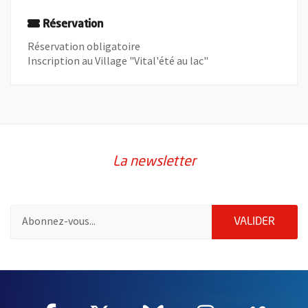
Réservation
Réservation obligatoire
Inscription au Village "Vital'été au lac"
La newsletter
Pour vous inscrire à la lettre d'information de la ville d'Angers
ENVOY
VALIDER
60955