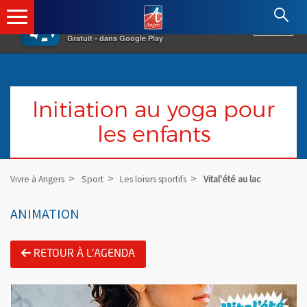
×
Angers.fr : Retour à l'accueil
AF
Vivre à Angers
VOIR
Ville d'Angers
Gratuit - dans Google Play
Initiation au yoga pour
les enfants
Vivre à Angers
Sport
Les loisirs sportifs
Vital'été au lac
ANIMATION
RETOUR À L'AGENDA