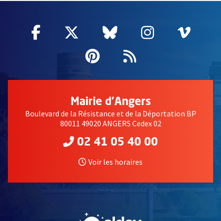
Facebook
, Ouvre une nouvelle fenêtre
Twitter
, Ouvre une nouvelle fe
Bluesky
, Ouvre une nouv
Instagram
, Ouvre un
Vime
, Ouv
Pinterest
, Ouvre une nouvell
Flux RSS
Mairie d'Angers
Boulevard de la Résistance et de la Déportation BP
80011 49020 ANGERS Cedex 02
02 41 05 40 00
Voir les horaires
, Ouvre une nouvelle fe