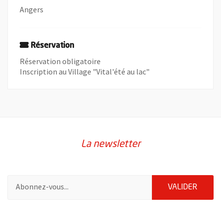
Angers
Réservation
Réservation obligatoire
Inscription au Village "Vital'été au lac"
La newsletter
Pour vous inscrire à la lettre d'information de la ville d'Angers
ENVOY
VALIDER
60955