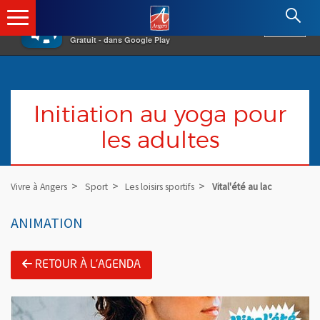
×
Angers.fr : Retour à l'accueil
AF
Vivre à Angers
VOIR
Ville d'Angers
Gratuit - dans Google Play
Initiation au yoga pour
les adultes
Vivre à Angers
Sport
Les loisirs sportifs
Vital'été au lac
ANIMATION
RETOUR À L'AGENDA