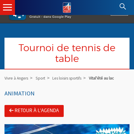
×
Angers.fr : Retour à l'accueil
AF
Vivre à Angers
VOIR
Ville d'Angers
Gratuit - dans Google Play
Tournoi de tennis de
table
Vivre à Angers
Sport
Les loisirs sportifs
Vital'été au lac
ANIMATION
RETOUR À L'AGENDA