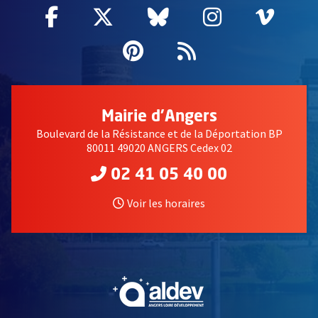
Facebook
, Ouvre une nouvelle fenêtre
Twitter
, Ouvre une nouvelle fe
Bluesky
, Ouvre une nouv
Instagram
, Ouvre un
Vime
, Ouv
Pinterest
, Ouvre une nouvell
Flux RSS
Mairie d'Angers
Boulevard de la Résistance et de la Déportation BP
80011 49020 ANGERS Cedex 02
02 41 05 40 00
Voir les horaires
, Ouvre une nouvelle fe