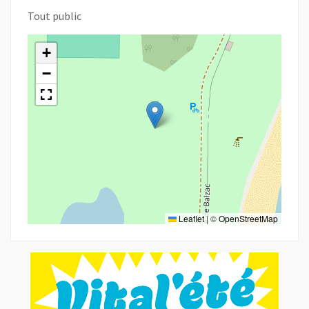
Tout public
+
−
Leaflet
|
©
OpenStreetMap