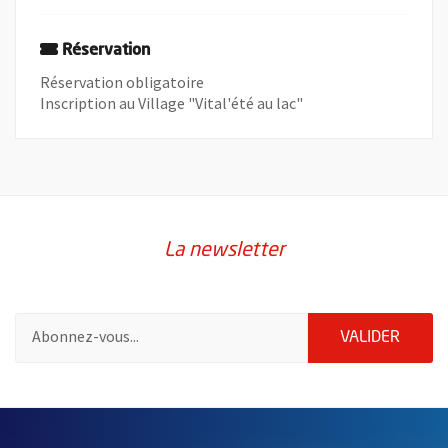
Réservation
Réservation obligatoire
Inscription au Village "Vital'été au lac"
La newsletter
Pour vous inscrire à la lettre d'information de la ville d'Angers
ENVOY
VALIDER
60955