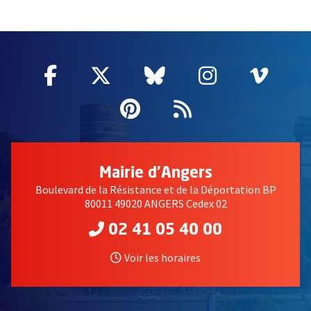
60955
Facebook
, Ouvre une nouvelle fenêtre
Twitter
, Ouvre une nouvelle fe
Bluesky
, Ouvre une nouv
Instagram
, Ouvre un
Vime
, Ouv
Pinterest
, Ouvre une nouvell
Flux RSS
Mairie d'Angers
Boulevard de la Résistance et de la Déportation BP
80011 49020 ANGERS Cedex 02
02 41 05 40 00
Voir les horaires