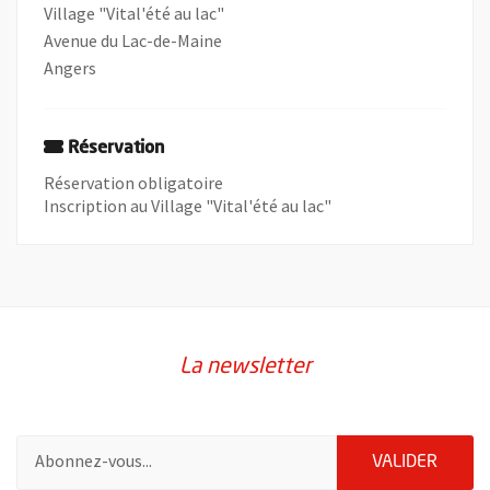
Village "Vital'été au lac"
Avenue du Lac-de-Maine
Angers
Réservation
Réservation obligatoire
Inscription au Village "Vital'été au lac"
La newsletter
Pour vous inscrire à la lettre d'information de la ville d'Angers
ENVOY
VALIDER