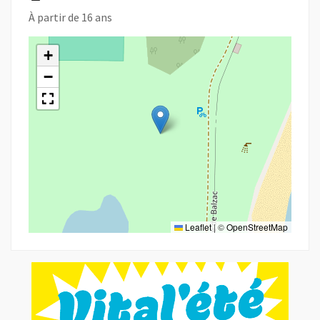
À partir de 16 ans
+
−
Leaflet
|
©
OpenStreetMap