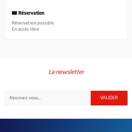
Réservation
Réservation possible
En accès libre
La newsletter
Pour vous inscrire à la lettre d'information de la ville d'Angers
ENVOY
VALIDER
60955