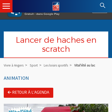
×
Angers.fr : Retour à l'accueil
AF
Vivre à Angers
VOIR
Ville d'Angers
Gratuit - dans Google Play
Lancer de haches en
scratch
Vivre à Angers
Sport
Les loisirs sportifs
Vital'été au lac
ANIMATION
RETOUR À L'AGENDA