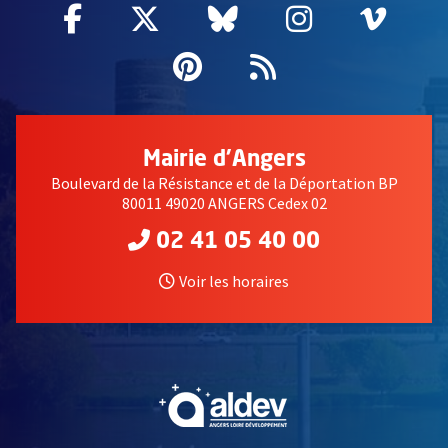
Facebook
, Ouvre une nouvelle fenêtre
Twitter
, Ouvre une nouvelle fe
Bluesky
, Ouvre une nouv
Instagram
, Ouvre un
Vime
, Ouv
Pinterest
, Ouvre une nouvell
Flux RSS
Mairie d'Angers
Boulevard de la Résistance et de la Déportation BP
80011 49020 ANGERS Cedex 02
02 41 05 40 00
Voir les horaires
, Ouvre une nouvelle fe