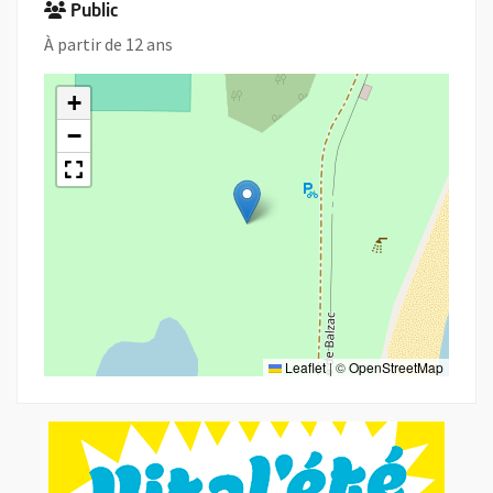
Public
À partir de 12 ans
+
−
Leaflet
|
©
OpenStreetMap