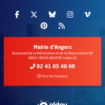
Facebook
, Ouvre une nouvelle fenêtre
Twitter
, Ouvre une nouvelle fe
Bluesky
, Ouvre une nouv
Instagram
, Ouvre un
Vime
, Ouv
Pinterest
, Ouvre une nouvell
Flux RSS
Mairie d'Angers
Boulevard de la Résistance et de la Déportation BP
80011 49020 ANGERS Cedex 02
02 41 05 40 00
Voir les horaires
, Ouvre une nouvelle fe