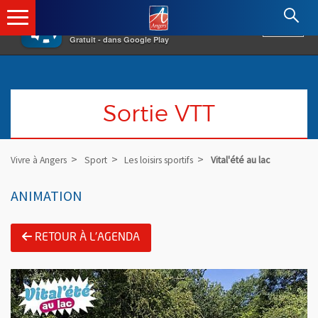
×
Angers.fr : Retour à l'accueil
AF
Vivre à Angers
VOIR
Ville d'Angers
Gratuit - dans Google Play
Sortie VTT
Vivre à Angers
Sport
Les loisirs sportifs
Vital'été au lac
ANIMATION
RETOUR À L'AGENDA