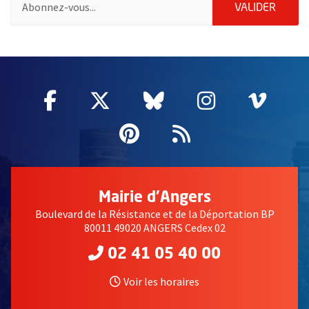
ENVOY
VALIDER
60955
Facebook
, Ouvre une nouvelle fenêtre
Twitter
, Ouvre une nouvelle fe
Bluesky
, Ouvre une nouv
Instagram
, Ouvre un
Vime
, Ouv
Pinterest
, Ouvre une nouvell
Flux RSS
Mairie d'Angers
Boulevard de la Résistance et de la Déportation BP
80011 49020 ANGERS Cedex 02
02 41 05 40 00
Voir les horaires