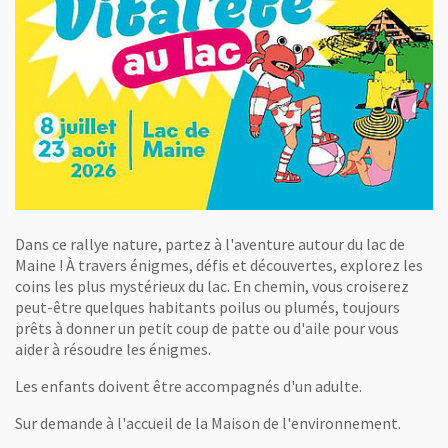
Dans ce rallye nature, partez à l'aventure autour du lac de
Maine ! À travers énigmes, défis et découvertes, explorez les
coins les plus mystérieux du lac. En chemin, vous croiserez
peut-être quelques habitants poilus ou plumés, toujours
prêts à donner un petit coup de patte ou d'aile pour vous
aider à résoudre les énigmes.
Les enfants doivent être accompagnés d'un adulte.
Sur demande à l'accueil de la Maison de l'environnement.