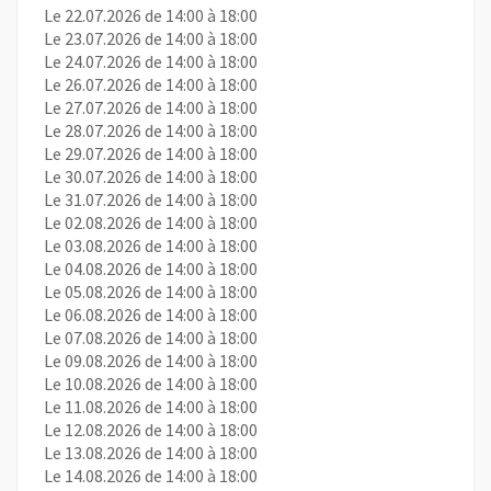
Le 22.07.2026 de 14:00 à 18:00
Le 23.07.2026 de 14:00 à 18:00
Le 24.07.2026 de 14:00 à 18:00
Le 26.07.2026 de 14:00 à 18:00
Le 27.07.2026 de 14:00 à 18:00
Le 28.07.2026 de 14:00 à 18:00
Le 29.07.2026 de 14:00 à 18:00
Le 30.07.2026 de 14:00 à 18:00
Le 31.07.2026 de 14:00 à 18:00
Le 02.08.2026 de 14:00 à 18:00
Le 03.08.2026 de 14:00 à 18:00
Le 04.08.2026 de 14:00 à 18:00
Le 05.08.2026 de 14:00 à 18:00
Le 06.08.2026 de 14:00 à 18:00
Le 07.08.2026 de 14:00 à 18:00
Le 09.08.2026 de 14:00 à 18:00
Le 10.08.2026 de 14:00 à 18:00
Le 11.08.2026 de 14:00 à 18:00
Le 12.08.2026 de 14:00 à 18:00
Le 13.08.2026 de 14:00 à 18:00
Le 14.08.2026 de 14:00 à 18:00