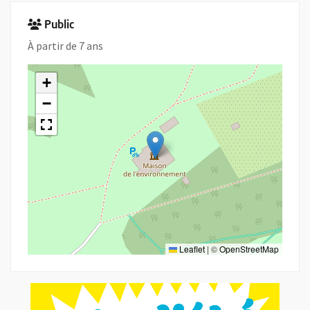
Public
À partir de 7 ans
+
−
Leaflet
|
©
OpenStreetMap