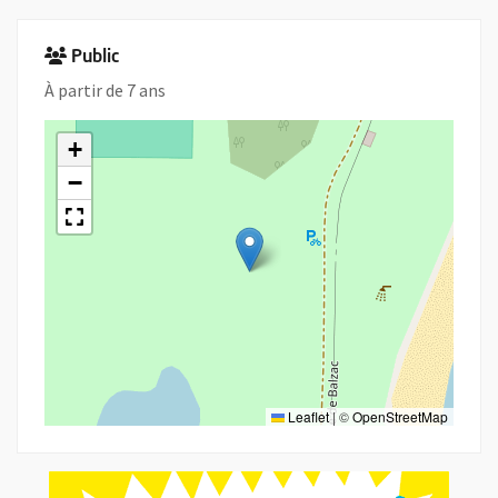
Public
À partir de 7 ans
+
−
Leaflet
|
©
OpenStreetMap