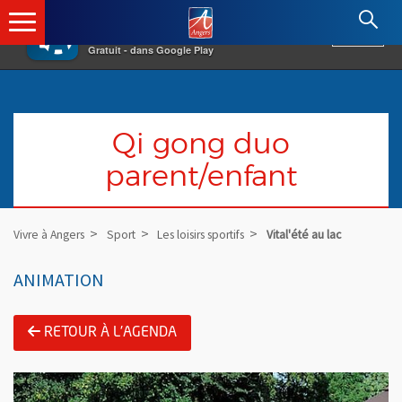
×
Angers.fr : Retour à l'accueil
AF
Vivre à Angers
VOIR
Ville d'Angers
Gratuit - dans Google Play
Qi gong duo
parent/enfant
Vivre à Angers
Sport
Les loisirs sportifs
Vital'été au lac
ANIMATION
RETOUR À L'AGENDA