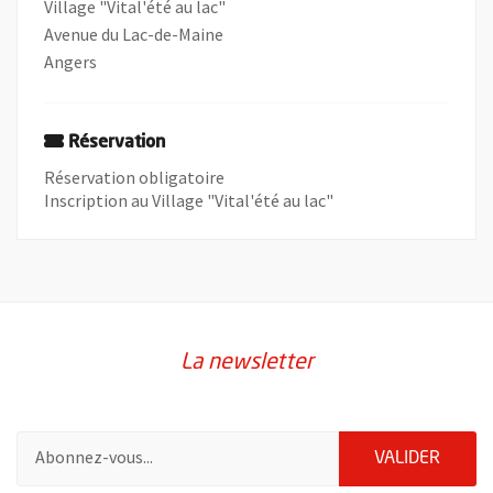
Village "Vital'été au lac"
Avenue du Lac-de-Maine
Angers
Réservation
Réservation obligatoire
Inscription au Village "Vital'été au lac"
La newsletter
Pour vous inscrire à la lettre d'information de la ville d'Angers
ENVOY
VALIDER