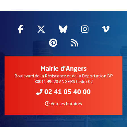
60955
Facebook
, Ouvre une nouvelle fenêtre
Twitter
, Ouvre une nouvelle fe
Bluesky
, Ouvre une nouv
Instagram
, Ouvre un
Vime
, Ouv
Pinterest
, Ouvre une nouvell
Flux RSS
Mairie d'Angers
Boulevard de la Résistance et de la Déportation BP
80011 49020 ANGERS Cedex 02
02 41 05 40 00
Voir les horaires