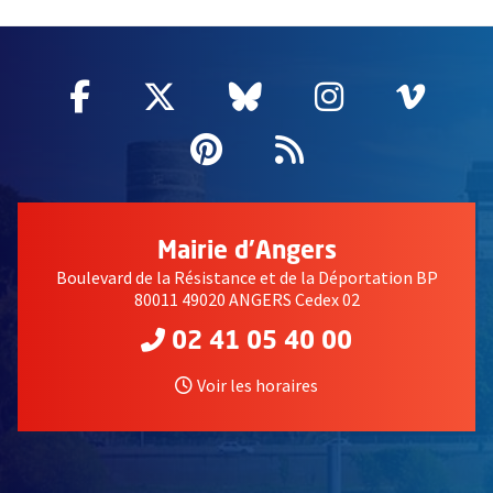
60955
Facebook
, Ouvre une nouvelle fenêtre
Twitter
, Ouvre une nouvelle fe
Bluesky
, Ouvre une nouv
Instagram
, Ouvre un
Vime
, Ouv
Pinterest
, Ouvre une nouvell
Flux RSS
Mairie d'Angers
Boulevard de la Résistance et de la Déportation BP
80011 49020 ANGERS Cedex 02
02 41 05 40 00
Voir les horaires