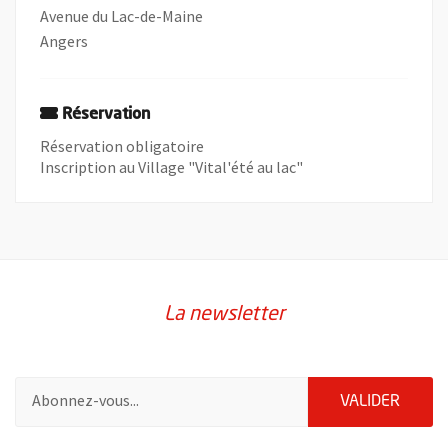
Avenue du Lac-de-Maine
Angers
Réservation
Réservation obligatoire
Inscription au Village "Vital'été au lac"
La newsletter
Pour vous inscrire à la lettre d'information de la ville d'Angers
ENVOY
VALIDER