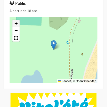
Public
À partir de 18 ans
+
−
Leaflet
|
©
OpenStreetMap