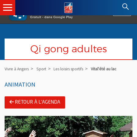
×
Angers.fr : Retour à l'accueil
AF
Vivre à Angers
VOIR
Ville d'Angers
Gratuit - dans Google Play
Qi gong adultes
Vivre à Angers
Sport
Les loisirs sportifs
Vital'été au lac
ANIMATION
RETOUR À L'AGENDA