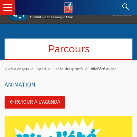
×
Angers.fr : Retour à l'accueil
AF
Vivre à Angers
VOIR
Ville d'Angers
Gratuit - dans Google Play
Parcours
Vivre à Angers
Sport
Les loisirs sportifs
Vital'été au lac
ANIMATION
RETOUR À L'AGENDA