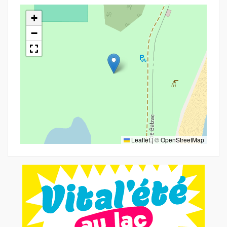
+
−
Leaflet
|
©
OpenStreetMap