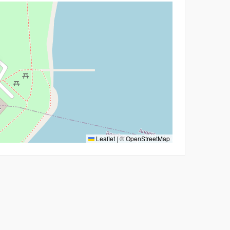
Leaflet
|
©
OpenStreetMap