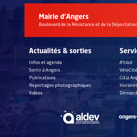
Mairie d'Angers
Boulevard de la Résistance et de la Déportati
Actualités & sorties
Serv
Infos et agenda
A'tout
Sortir à Angers
VéloCit
Publications
Citiz An
Reportages photographiques
Horaires
, Ouvre une nouvelle fenêtre
Videos
Démarch
, Ouvre une nouve