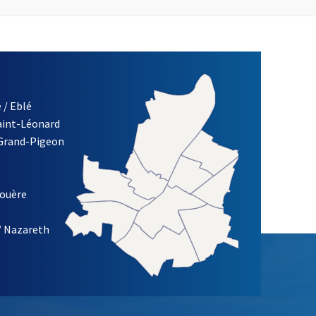
 / Eblé
Saint-Léonard
 Grand-Pigeon
ETTRE D'INFORMATION DE LA VILLE D'ANGERS
louère
/ Nazareth