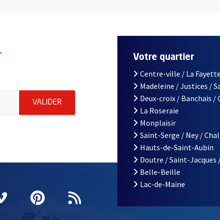
r
Votre quartier
Centre-ville / La Fayette
Madeleine / Justices / 
le d'Angers, indiquez votre email (champ obligatoire)
Deux-croix / Banchais /
ENVOYER MA DEMANDE D'INSCRIPTION À LA L
VALIDER
La Roseraie
Monplaisir
Saint-Serge / Ney / Cha
Hauts-de-Saint-Aubin
Doutre / Saint-Jacques 
Belle-Beille
Lac-de-Maine
nêtre
elle fenêtre
e nouvelle fenêtre
agram
vre une nouvelle fenêtre
Vimeo
, Ouvre une nouvelle fenêtre
Pinterest
, Ouvre une nouvelle fenêtre
Flux RSS