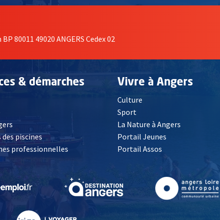
on BP 80011 49020 ANGERS Cedex 02
ices & démarches
Vivre à Angers
Culture
é
Sport
, Ouvre une nouvelle fenêtre
gers
La Nature à Angers
 des piscines
Portail Jeunes
es professionnelles
Portail Assos
lle fenêtre
, Ouvre une nouvelle fenêtre
, Ouvre une nouvelle fenêtre
, Ouvre une nouvelle fenêtre