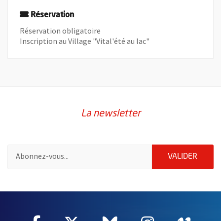
Réservation
Réservation obligatoire
Inscription au Village "Vital'été au lac"
La newsletter
Pour vous inscrire à la lettre d'information de la ville d'Angers
ENVOY
VALIDER
60955