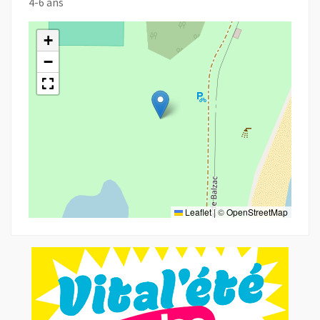
4-6 ans
+
−
Leaflet
|
©
OpenStreetMap