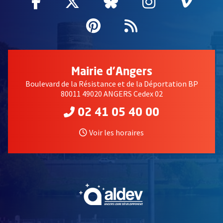
Facebook
, Ouvre une nouvelle fenêtre
Twitter
, Ouvre une nouvelle fe
Bluesky
, Ouvre une nouv
Instagram
, Ouvre un
Vime
, Ouv
Pinterest
, Ouvre une nouvell
Flux RSS
Mairie d'Angers
Boulevard de la Résistance et de la Déportation BP
80011 49020 ANGERS Cedex 02
02 41 05 40 00
Voir les horaires
, Ouvre une nouvelle fe
, Ouvre une nouvelle fe