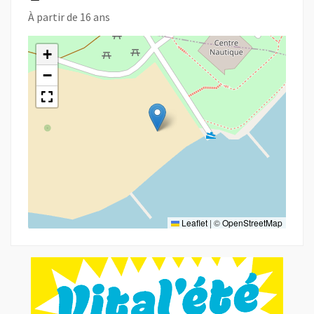
À partir de 16 ans
+
−
Leaflet
|
©
OpenStreetMap