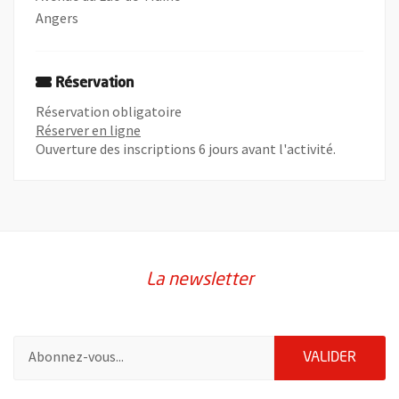
Angers
Réservation
Réservation obligatoire
, Ouvre une nouvelle fenêtre
Réserver en ligne
Ouverture des inscriptions 6 jours avant l'activité.
La newsletter
Pour vous inscrire à la lettre d'information de la ville d'Angers
ENVOY
VALIDER