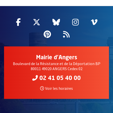
60955
Facebook
, Ouvre une nouvelle fenêtre
Twitter
, Ouvre une nouvelle fe
Bluesky
, Ouvre une nouv
Instagram
, Ouvre un
Vime
, Ouv
Pinterest
, Ouvre une nouvell
Flux RSS
Mairie d'Angers
Boulevard de la Résistance et de la Déportation BP
80011 49020 ANGERS Cedex 02
02 41 05 40 00
Voir les horaires