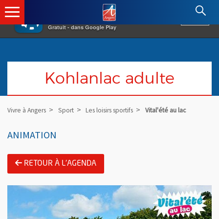
×
Angers.fr : Retour à l'accueil
AF
Vivre à Angers
VOIR
Ville d'Angers
Gratuit - dans Google Play
Kohlanlac adulte
Vivre à Angers
Sport
Les loisirs sportifs
Vital'été au lac
ANIMATION
RETOUR À L'AGENDA