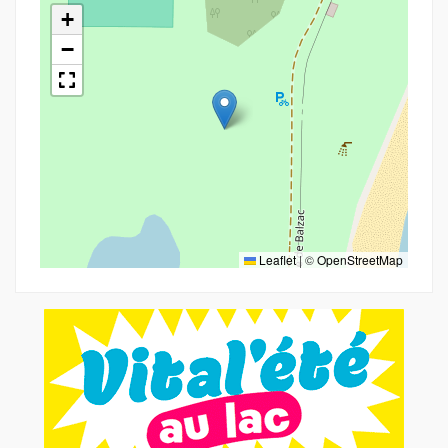
+
−
Leaflet
|
©
OpenStreetMap