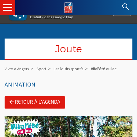
×
Angers.fr : Retour à l'accueil
AF
Vivre à Angers
VOIR
Ville d'Angers
Gratuit - dans Google Play
Joute
Vivre à Angers
Sport
Les loisirs sportifs
Vital'été au lac
ANIMATION
RETOUR À L'AGENDA