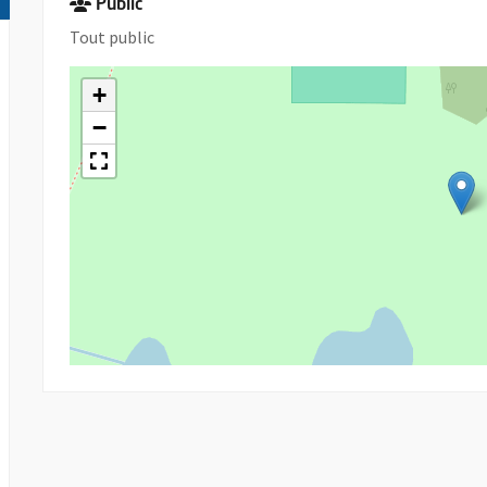
Public
Tout public
+
−