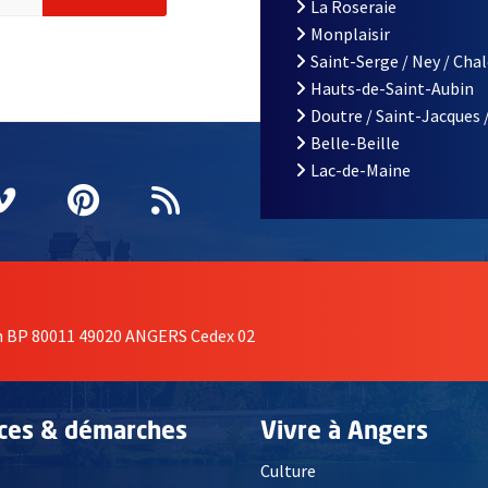
La Roseraie
Monplaisir
Saint-Serge / Ney / Cha
Hauts-de-Saint-Aubin
Doutre / Saint-Jacques 
Belle-Beille
Lac-de-Maine
nêtre
elle fenêtre
e nouvelle fenêtre
agram
vre une nouvelle fenêtre
Vimeo
, Ouvre une nouvelle fenêtre
Pinterest
, Ouvre une nouvelle fenêtre
Flux RSS
on BP 80011 49020 ANGERS Cedex 02
ices & démarches
Vivre à Angers
Culture