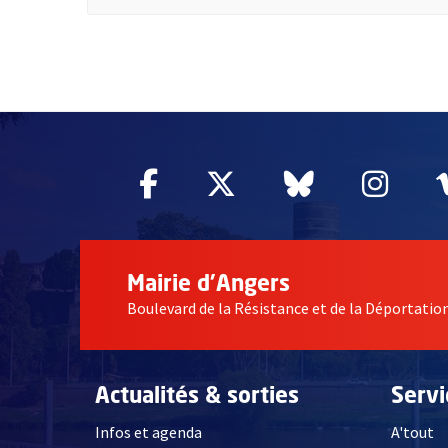
60955
Facebook
, Ouvre une nouvelle fe
Twitter
, Ouvre une nouv
Bluesky
, Ouvre un
Inst
, Ou
Mairie d'Angers
Boulevard de la Résistance et de la Déportati
Actualités & sorties
Serv
Infos et agenda
A'tout