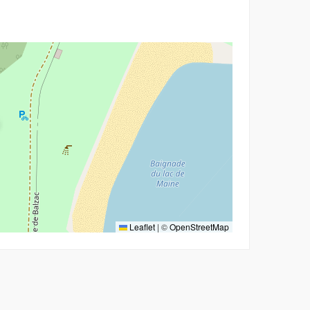
Leaflet
|
©
OpenStreetMap