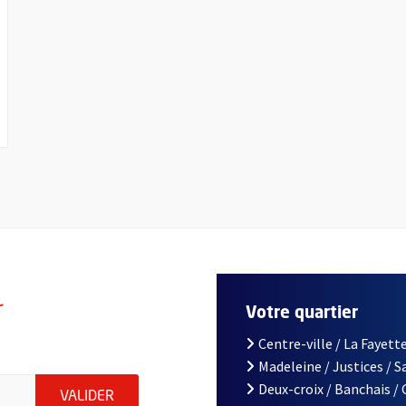
r
Votre quartier
Centre-ville / La Fayette
Madeleine / Justices / 
le d'Angers, indiquez votre email (champ obligatoire)
Deux-croix / Banchais /
ENVOYER MA DEMANDE D'INSCRIPTION À LA L
VALIDER