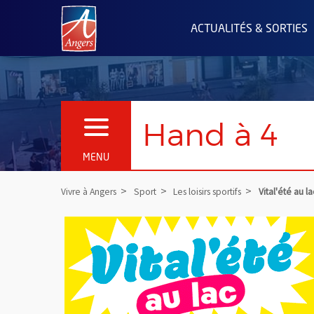
Angers.fr : Retour à l'accueil
ACTUALITÉS & SORTIES
Hand à 4
OUVRIR LE MENU
MENU
Vivre à Angers
Sport
Les loisirs sportifs
Vital'été au la