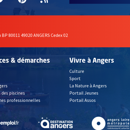
on BP 80011 49020 ANGERS Cedex 02
ices & démarches
Vivre à Angers
Culture
é
Sport
, Ouvre une nouvelle fenêtre
gers
La Nature à Angers
 des piscines
Portail Jeunes
es professionnelles
Portail Assos
lle fenêtre
, Ouvre une nouvelle fenêtre
, Ouvre une nouvelle fenêtre