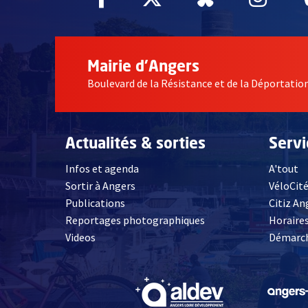
Mairie d'Angers
Boulevard de la Résistance et de la Déportati
Actualités & sorties
Serv
Infos et agenda
A'tout
Sortir à Angers
VéloCit
Publications
Citiz An
Reportages photographiques
Horaires
, Ouvre une nouvelle fenêtre
Videos
Démarch
, Ouvre une nouve