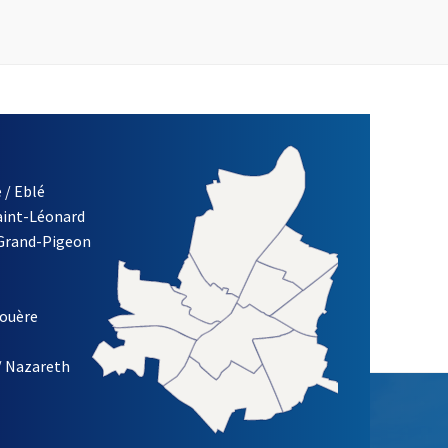
 / Eblé
Saint-Léonard
 Grand-Pigeon
ETTRE D'INFORMATION DE LA VILLE D'ANGERS
louère
/ Nazareth