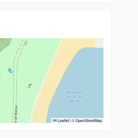
Leaflet
|
©
OpenStreetMap