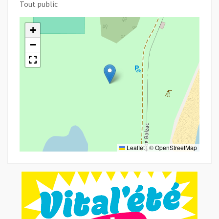
Tout public
+
−
Leaflet
|
©
OpenStreetMap