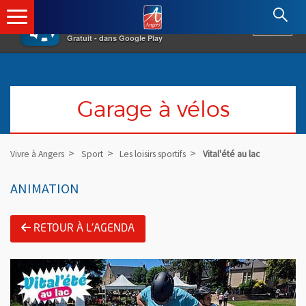
×
Angers.fr : Retour à l'accueil
AF
Vivre à Angers
VOIR
Ville d'Angers
Gratuit - dans Google Play
Garage à vélos
Vivre à Angers
Sport
Les loisirs sportifs
Vital'été au lac
ANIMATION
RETOUR À L'AGENDA