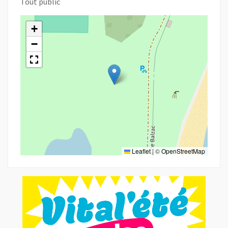
Tout public
+
−
Leaflet
|
©
OpenStreetMap