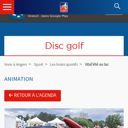
×
Angers.fr : Retour à l'accueil
AF
Vivre à Angers
VOIR
Ville d'Angers
Gratuit - dans Google Play
Disc golf
Vivre à Angers
Sport
Les loisirs sportifs
Vital'été au lac
ANIMATION
RETOUR À L'AGENDA