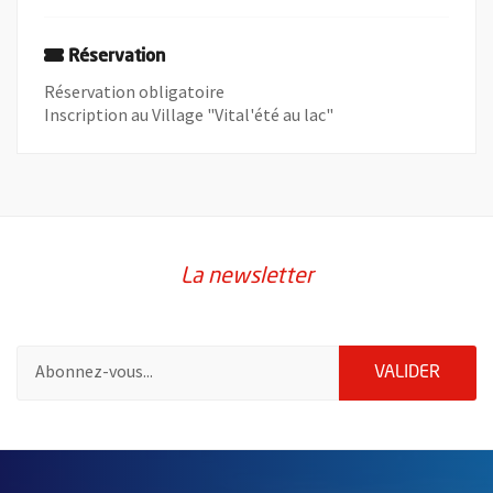
Réservation
Réservation obligatoire
Inscription au Village "Vital'été au lac"
La newsletter
Pour vous inscrire à la lettre d'information de la ville d'Angers
ENVOY
VALIDER
60955