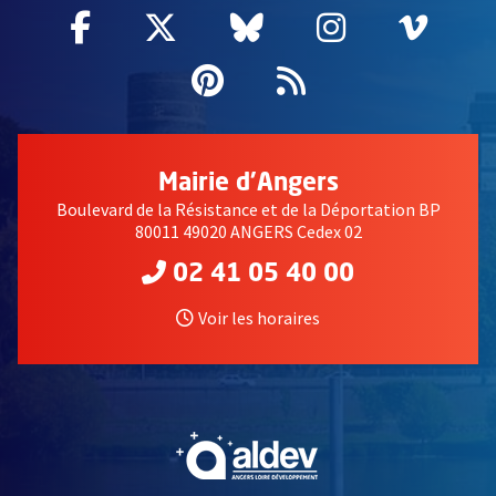
Facebook
, Ouvre une nouvelle fenêtre
Twitter
, Ouvre une nouvelle fe
Bluesky
, Ouvre une nouv
Instagram
, Ouvre un
Vime
, Ouv
Pinterest
, Ouvre une nouvell
Flux RSS
Mairie d'Angers
Boulevard de la Résistance et de la Déportation BP
80011 49020 ANGERS Cedex 02
02 41 05 40 00
Voir les horaires
, Ouvre une nouvelle fe