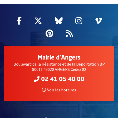
60955
Facebook
, Ouvre une nouvelle fenêtre
Twitter
, Ouvre une nouvelle fe
Bluesky
, Ouvre une nouv
Instagram
, Ouvre un
Vime
, Ouv
Pinterest
, Ouvre une nouvell
Flux RSS
Mairie d'Angers
Boulevard de la Résistance et de la Déportation BP
80011 49020 ANGERS Cedex 02
02 41 05 40 00
Voir les horaires