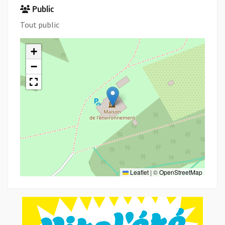
Public
Tout public
+
−
Leaflet
|
©
OpenStreetMap