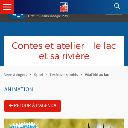
×
Angers.fr : Retour à l'accueil
AF
Vivre à Angers
VOIR
Ville d'Angers
Gratuit - dans Google Play
Contes et atelier - le lac
et sa rivière
Vivre à Angers
Sport
Les loisirs sportifs
Vital'été au lac
ANIMATION
RETOUR À L'AGENDA