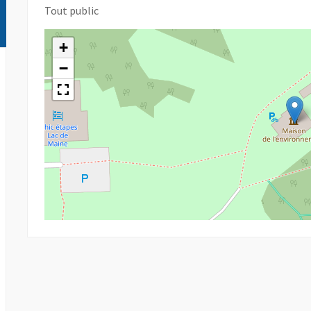
Tout public
+
−