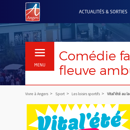
Angers.fr : Retour à l'accueil
ACTUALITÉS & SORTIES
Comédie fa
OUVRIR LE MENU
fleuve amb
MENU
Vivre à Angers
Sport
Les loisirs sportifs
Vital'été au la