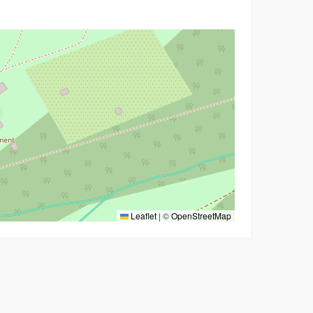
Leaflet
|
©
OpenStreetMap