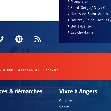
Monplaisir
Saint-Serge / Ney / Cha
Hauts-de-Saint-Aubin
Doutre / Saint-Jacques 
Belle-Beille
Lac-de-Maine
nêtre
elle fenêtre
e nouvelle fenêtre
agram
vre une nouvelle fenêtre
Vimeo
, Ouvre une nouvelle fenêtre
Pinterest
, Ouvre une nouvelle fenêtre
Flux RSS
on BP 80011 49020 ANGERS Cedex 02
ices & démarches
Vivre à Angers
Culture
é
Sport