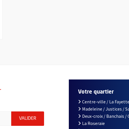
r
Votre quartier
Centre-ville / La Fayette
Madeleine / Justices / 
le d'Angers, indiquez votre email (champ obligatoire)
Deux-croix / Banchais /
ENVOYER MA DEMANDE D'INSCRIPTION À LA L
VALIDER
La Roseraie