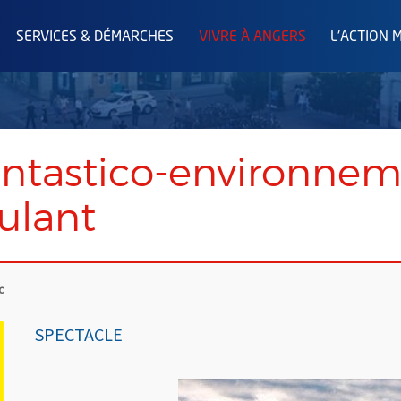
SERVICES & DÉMARCHES
VIVRE À ANGERS
L'ACTION 
ntastico-environneme
ulant
c
SPECTACLE