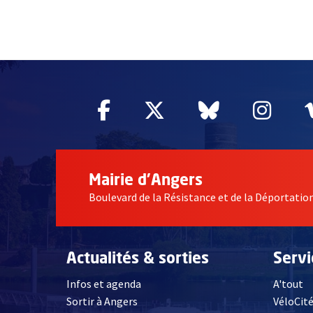
60955
Facebook
, Ouvre une nouvelle fe
Twitter
, Ouvre une nouv
Bluesky
, Ouvre un
Inst
, Ou
Mairie d'Angers
Boulevard de la Résistance et de la Déportati
Actualités & sorties
Serv
Infos et agenda
A'tout
Sortir à Angers
VéloCit