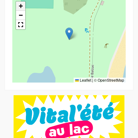
+
−
Leaflet
|
©
OpenStreetMap