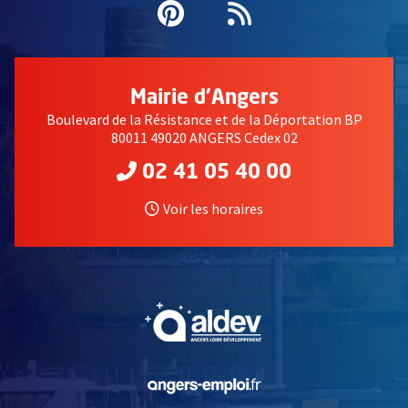
Pinterest
, Ouvre une nouvell
Flux RSS
Mairie d'Angers
Boulevard de la Résistance et de la Déportation BP
80011 49020 ANGERS Cedex 02
02 41 05 40 00
Voir les horaires
, Ouvre une nouvelle fe
, Ouvre une nouvelle fe