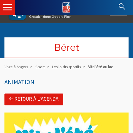
×
Angers.fr : Retour à l'accueil
AF
Vivre à Angers
VOIR
Ville d'Angers
Gratuit - dans Google Play
Béret
Vivre à Angers
Sport
Les loisirs sportifs
Vital'été au lac
ANIMATION
RETOUR À L'AGENDA