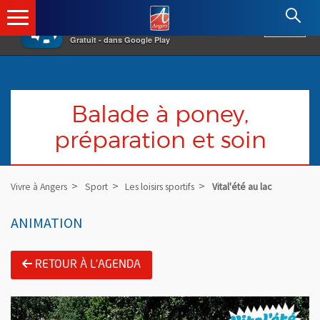
×
Angers.fr : Retour à l'accueil
AF
Vivre à Angers
VOIR
Ville d'Angers
Gratuit - dans Google Play
Balade à poney,
préparation et soin
Vivre à Angers
Sport
Les loisirs sportifs
Vital'été au lac
ANIMATION
RETOUR À L'AGENDA