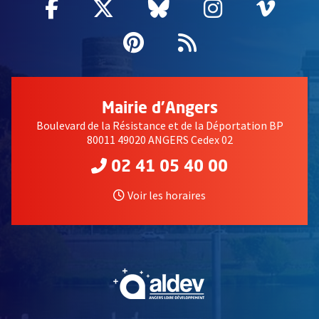
Facebook
, Ouvre une nouvelle fenêtre
Twitter
, Ouvre une nouvelle fe
Bluesky
, Ouvre une nouv
Instagram
, Ouvre un
Vime
, Ouv
Pinterest
, Ouvre une nouvell
Flux RSS
Mairie d'Angers
Boulevard de la Résistance et de la Déportation BP
80011 49020 ANGERS Cedex 02
02 41 05 40 00
Voir les horaires
, Ouvre une nouvelle fe