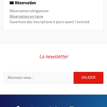
Réservation
Réservation obligatoire
, Ouvre une nouvelle fenêtre
Réservation en ligne
Ouverture des inscriptions 6 jours avant l'activité.
La newsletter
Pour vous inscrire à la lettre d'information de la ville d'Angers
ENVOY
VALIDER
60955