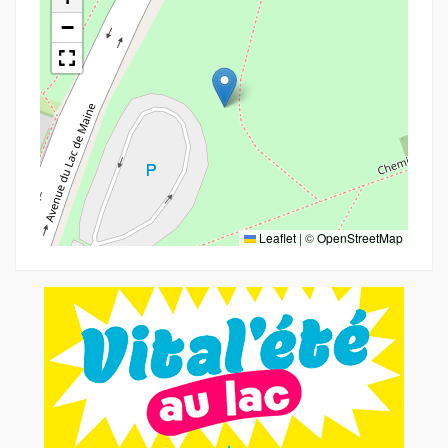
−
Leaflet
|
©
OpenStreetMap