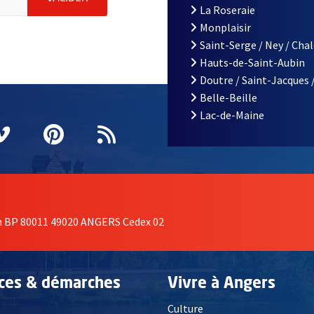
La Roseraie
Monplaisir
Saint-Serge / Ney / Cha
Hauts-de-Saint-Aubin
Doutre / Saint-Jacques 
Belle-Beille
Lac-de-Maine
nêtre
elle fenêtre
e nouvelle fenêtre
agram
vre une nouvelle fenêtre
Vimeo
, Ouvre une nouvelle fenêtre
Pinterest
, Ouvre une nouvelle fenêtre
Flux RSS
on BP 80011 49020 ANGERS Cedex 02
ices & démarches
Vivre à Angers
Culture