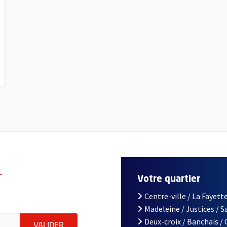
r
Votre quartier
Centre-ville / La Fayette
Madeleine / Justices / 
le d'Angers, indiquez votre email (champ obligatoire)
Deux-croix / Banchais /
ENVOYER MA DEMANDE D'INSCRIPTION À LA L
VALIDER