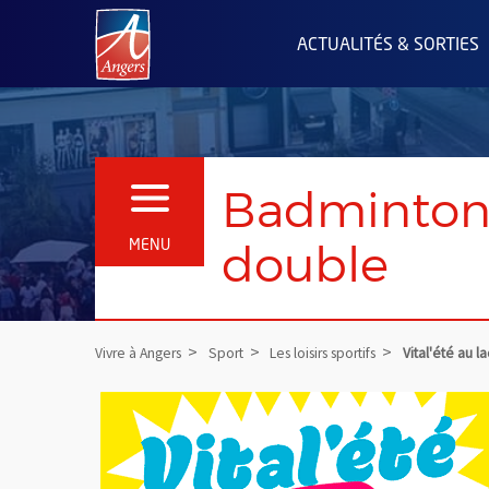
Angers.fr : Retour à l'accueil
ACTUALITÉS & SORTIES
Badminton :
OUVRIR LE MENU
double
MENU
Vivre à Angers
Sport
Les loisirs sportifs
Vital'été au la