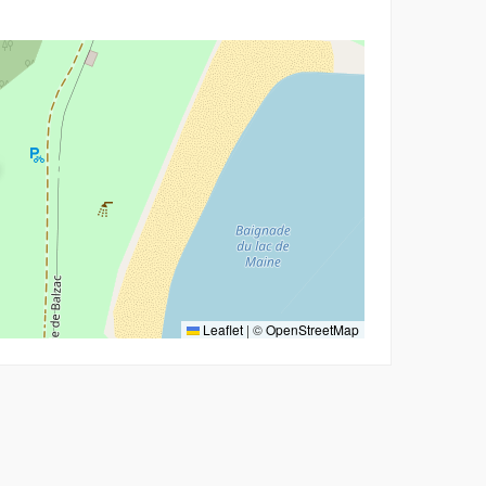
Leaflet
|
©
OpenStreetMap