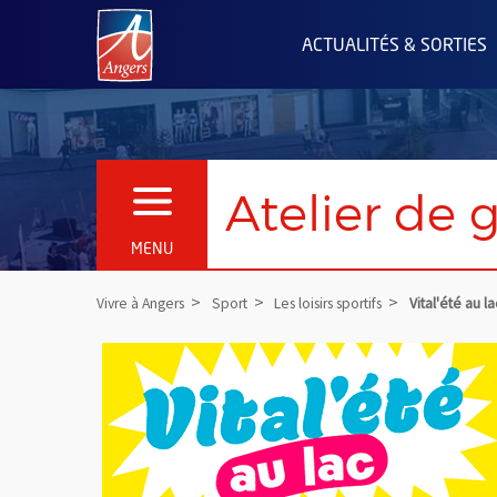
Angers.fr : Retour à l'accueil
ACTUALITÉS & SORTIES
Atelier de g
OUVRIR LE MENU
MENU
Vivre à Angers
Sport
Les loisirs sportifs
Vital'été au la