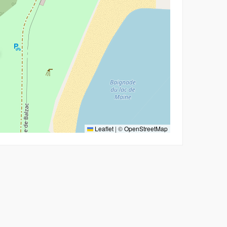
Leaflet
|
©
OpenStreetMap