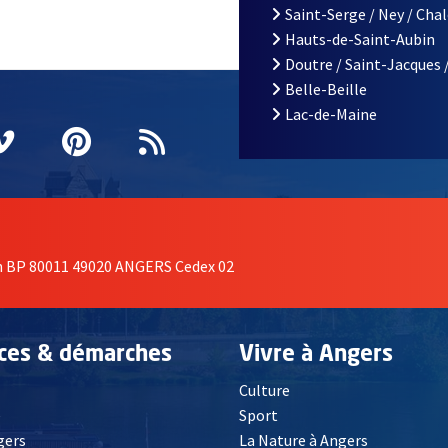
Saint-Serge / Ney / Cha
Hauts-de-Saint-Aubin
Doutre / Saint-Jacques 
Belle-Beille
Lac-de-Maine
nêtre
elle fenêtre
e nouvelle fenêtre
agram
vre une nouvelle fenêtre
Vimeo
, Ouvre une nouvelle fenêtre
Pinterest
, Ouvre une nouvelle fenêtre
Flux RSS
on BP 80011 49020 ANGERS Cedex 02
ices & démarches
Vivre à Angers
Culture
é
Sport
, Ouvre une nouvelle fenêtre
gers
La Nature à Angers