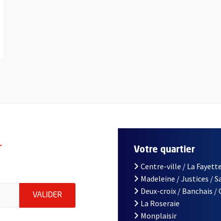
r
Votre quartier
Centre-ville / La Fayette
Madeleine / Justices / 
le d'Angers, indiquez votre email (champ obligatoire)
Deux-croix / Banchais /
ENVOYER MA DEMANDE D'INSCRIPTION À LA L
VALIDER
La Roseraie
Monplaisir