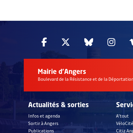
60955
Facebook
, Ouvre une nouvelle fe
Twitter
, Ouvre une nouv
Bluesky
, Ouvre un
Inst
, Ou
Mairie d'Angers
Boulevard de la Résistance et de la Déportati
Actualités & sorties
Serv
Infos et agenda
A'tout
Sortir à Angers
VéloCit
Publications
Citiz An