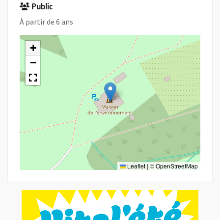
Public
À partir de 6 ans
+
−
Leaflet
|
©
OpenStreetMap