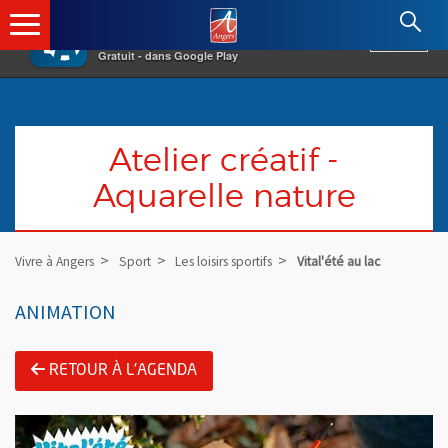
×
Angers.fr : Retour à l'accueil
AF
Vivre à Angers
VOIR
Ville d'Angers
Gratuit - dans Google Play
Atelier créatif -
Aquarelle nature
Vivre à Angers
Sport
Les loisirs sportifs
Vital'été au lac
ANIMATION
RETOUR À L'AGENDA