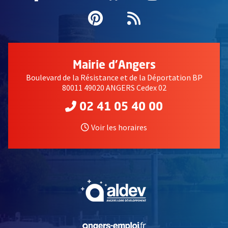
Pinterest
, Ouvre une nouvell
Flux RSS
Mairie d'Angers
Boulevard de la Résistance et de la Déportation BP
80011 49020 ANGERS Cedex 02
02 41 05 40 00
Voir les horaires
, Ouvre une nouvelle fe
, Ouvre une nouvelle fe