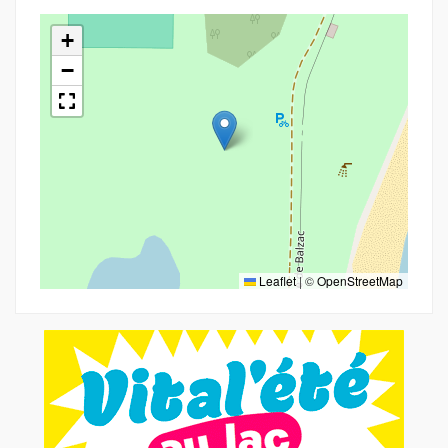
+
−
Leaflet
|
©
OpenStreetMap