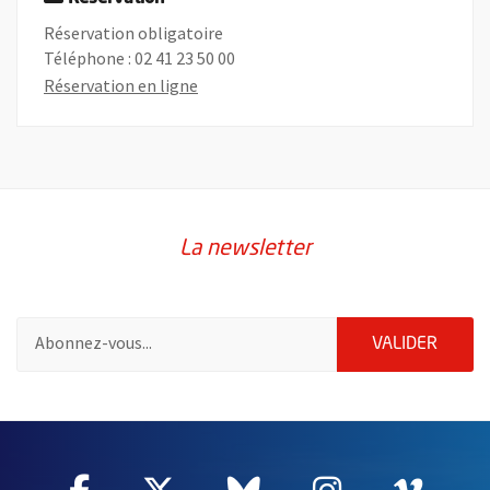
Réservation obligatoire
Téléphone : 02 41 23 50 00
, Ouvre une nouvelle fenêtre
Réservation en ligne
La newsletter
Pour vous inscrire à la lettre d'information de la ville d'Angers
ENVOY
VALIDER
60955