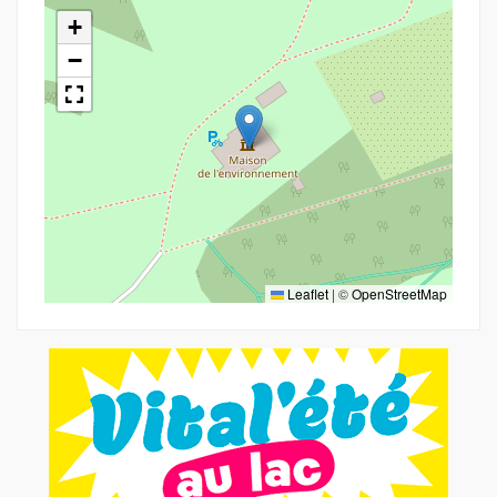
+
−
Leaflet
|
©
OpenStreetMap