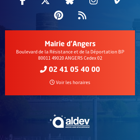
Facebook
, Ouvre une nouvelle fenêtre
Twitter
, Ouvre une nouvelle fe
Bluesky
, Ouvre une nouv
Instagram
, Ouvre un
Vime
, Ouv
Pinterest
, Ouvre une nouvell
Flux RSS
Mairie d'Angers
Boulevard de la Résistance et de la Déportation BP
80011 49020 ANGERS Cedex 02
02 41 05 40 00
Voir les horaires
, Ouvre une nouvelle fe
, Ouvre une nouvelle fe