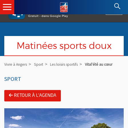
×
Angers.fr : Retour à l'accueil
AF
Vivre à Angers
VOIR
Ville d'Angers
Gratuit - dans Google Play
Matinées sports doux
Vivre à Angers
Sport
Les loisirs sportifs
Vital'été au cœur
SPORT
RETOUR À L'AGENDA