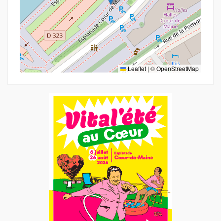
Leaflet
|
©
OpenStreetMap