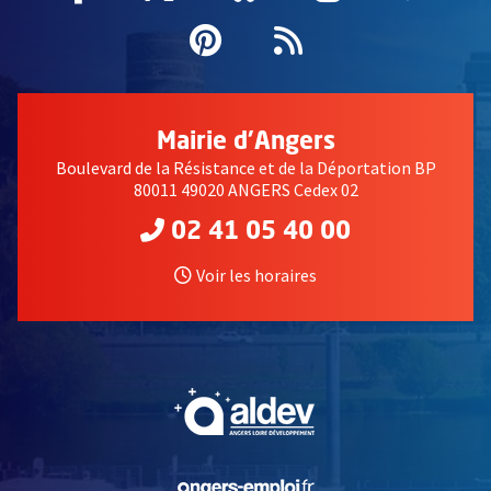
Pinterest
, Ouvre une nouvell
Flux RSS
Mairie d'Angers
Boulevard de la Résistance et de la Déportation BP
80011 49020 ANGERS Cedex 02
02 41 05 40 00
Voir les horaires
, Ouvre une nouvelle fe
, Ouvre une nouvelle fe