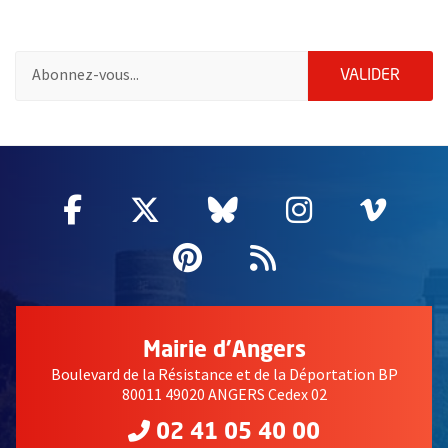
Pour vous inscrire à la lettre d'information de la ville d'Angers
ENVOY
VALIDER
50259
Facebook
, Ouvre une nouvelle fenêtre
Twitter
, Ouvre une nouvelle fe
Bluesky
, Ouvre une nouv
Instagram
, Ouvre un
Vime
, Ouv
Pinterest
, Ouvre une nouvell
Flux RSS
Mairie d'Angers
Boulevard de la Résistance et de la Déportation BP
80011 49020 ANGERS Cedex 02
02 41 05 40 00