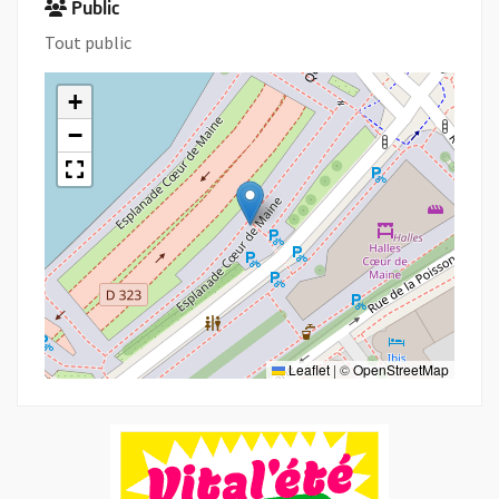
Public
Tout public
+
−
Leaflet
|
©
OpenStreetMap