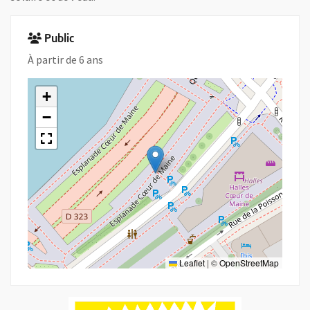
Public
À partir de 6 ans
+
−
Leaflet
|
©
OpenStreetMap