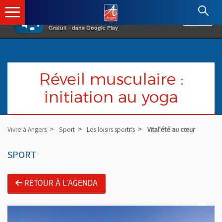
×
Angers.fr : Retour à l'accueil
AF
Vivre à Angers
VOIR
Ville d'Angers
Gratuit - dans Google Play
Réveil musculaire :
initiation au yoga
Vivre à Angers
Sport
Les loisirs sportifs
Vital'été au cœur
SPORT
RETOUR À L'AGENDA